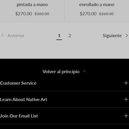
pintada a mano
enrollado a mano
$270.00
$270.00
$360.00
$360.00
Anterior
1
2
Siguiente
Volver al principio
Customer Service
Learn About Native Art
Join Our Email List