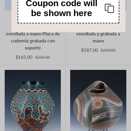
Coupon code will
be shown here
Valeria Veloz
Memo and Aracely Varela
Mata Ortiz Cerámica
Mata Ortiz Cerámica
enrollada a mano Placa de
enrollada y grabada a
codorniz grabada con
mano
soporte
$187.00
$250.00
$165.00
$220.00