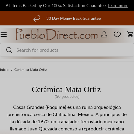
All Items Backed by Our 100% Satisfaction Guarantee.
Learn more
Ir al contenido
terior
30 Day Money Back Guarantee
Menú
Iniciar sesión
C
Buscar
Buscar
Inicio
Cerámica Mata Ortiz
Cerámica Mata Ortiz
(90 productos)
Casas Grandes (Paquime) es una ruina arqueológica
prehistórica cerca de Chihuahua, México. A principios de
la década de 1970, un trabajador ferroviario mexicano
llamado Juan Quezada comenzó a reproducir cerámica