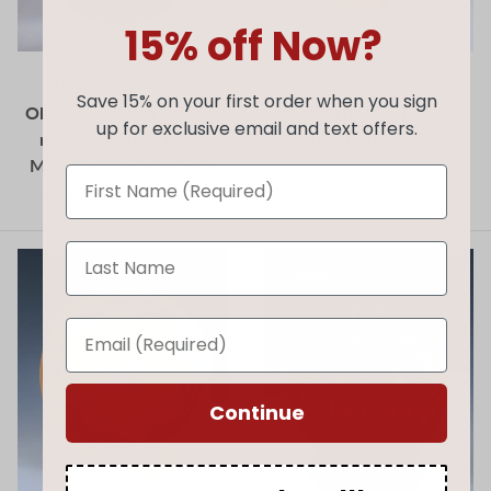
15% off Now?
Abraham Gutierrez
Andrew Hernandez
Save 15% on your first order when you sign
Olla de cerámica de pavo
Mata Ortiz Hand Coiled
up for exclusive email and text offers.
real enrollada a mano
Etched Pottery Mask
Mata Ortiz extra grande
$265.00
$360.00
$2,995.00
$3,995.00
Agotado
Continue