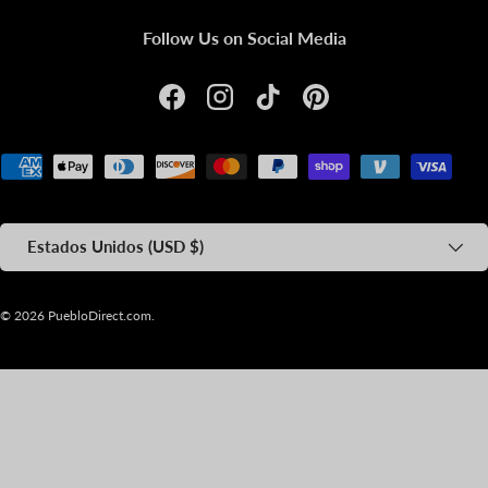
Follow Us on Social Media
Facebook
Instagram
TikTok
Pinterest
Formas de pago aceptadas
País/Región
Estados Unidos (USD $)
© 2026
PuebloDirect.com
.