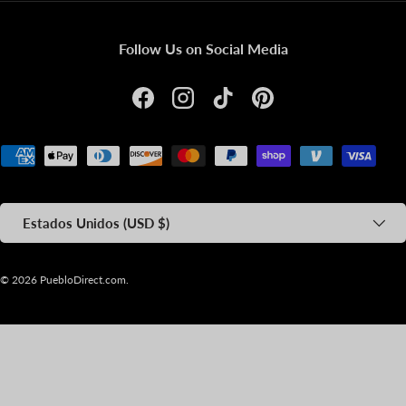
Follow Us on Social Media
Facebook
Instagram
TikTok
Pinterest
Formas de pago aceptadas
País/Región
Estados Unidos (USD $)
© 2026
PuebloDirect.com
.