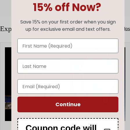
15% off Now?
Save 15% on your first order when you sign
Explore our Newest Works
Ver todos
up for exclusive email and text offers.
Continue
Coupon code will
Daphne Quam
Sharon Cooley