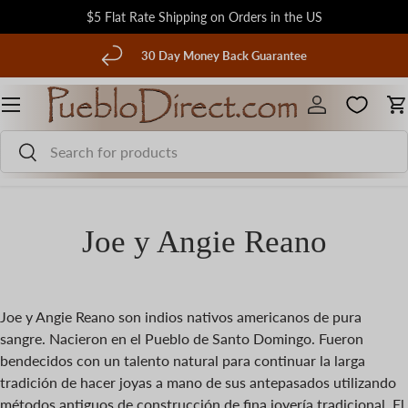
$5 Flat Rate Shipping on Orders in the US
Ir al contenido
terior
30 Day Money Back Guarantee
Menú
Iniciar sesión
C
Buscar
Buscar
Joe y Angie Reano
Joe y Angie Reano son indios nativos americanos de pura
sangre. Nacieron en el Pueblo de Santo Domingo. Fueron
bendecidos con un talento natural para continuar la larga
tradición de hacer joyas a mano de sus antepasados ​​utilizando
métodos antiguos de construcción de fina joyería tradicional. El