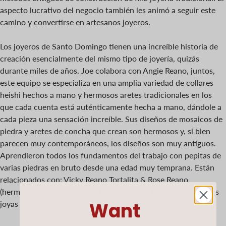
aspecto lucrativo del negocio también les animó a seguir este
camino y convertirse en artesanos joyeros.
Los joyeros de Santo Domingo tienen una increíble historia de
creación esencialmente del mismo tipo de joyería, quizás
durante miles de años. Joe colabora con Angie Reano, juntos,
este equipo se especializa en una amplia variedad de collares
heishi hechos a mano y hermosos aretes tradicionales en los
que cada cuenta está auténticamente hecha a mano, dándole a
cada pieza una sensación increíble. Sus diseños de mosaicos de
piedra y aretes de concha que crean son hermosos y, si bien
parecen muy contemporáneos, los diseños son muy antiguos.
Aprendieron todos los fundamentos del trabajo con pepitas de
varias piedras en bruto desde una edad muy temprana. Están
relacionados con: Vicky Reano Tortalita & Rose Reano
(hermanas), Joe I. Reano & Clara lovato (padres). Estampan sus
joyas como JR o JLR sobre plata esterlina.
Want