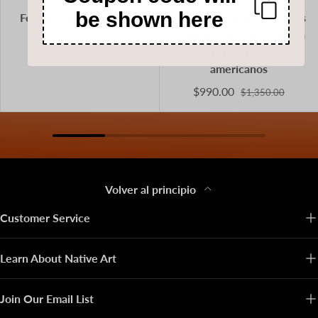
be shown here
Fetiche Zuni del Oso de
Juego de collar de cuentas
Ónix
y turquesa navajo de plata
de ley de nativos
$75.00
$99.00
americanos
$990.00
$1,350.00
Volver al principio
Customer Service
Learn About Native Art
Join Our Email List