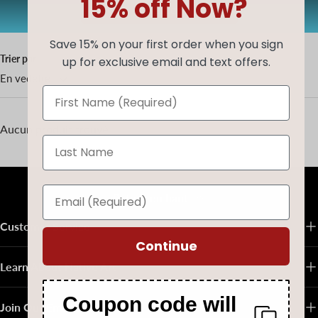
15% off Now?
AUG20
Copier le code
Save 15% on your first order when you sign
Trier par
up for exclusive email and text offers.
En vedette
Aucun produit trouvé
Retour en haut
Customer Service
Continue
Learn About Native Art
Coupon code will
Join Our Email List