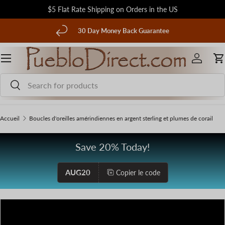
$5 Flat Rate Shipping on Orders in the US
Aller au contenu
écédent
30 Day Money Back Guarantee
Menu
Se conn
P
Recherche
Rechercher
Accueil
Boucles d'oreilles amérindiennes en argent sterling et plumes de corail
Save 20% Today!
AUG20
Copier le code