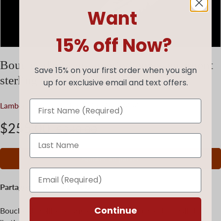
Want
15% off Now?
Boucles d'oreilles amérindiennes en argent
Save 15% on your first order when you sign
sterling et plumes de corail
up for exclusive email and text offers.
Lambert Perry
|
SKU :
121224-JE-R434
$255.00
$340.00
Ajouter au panier
Partager:
Continue
Boucles d'oreilles en argent sterling et plumes de corail de