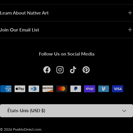
Learn About Native Art
Join Our Email List
Follow Us on Social Media
Facebook
Instagram
TikTok
Pinterest
Moyens de paiement acceptés
Pays
États-Unis (USD $)
© 2026
PuebloDirect.com
.