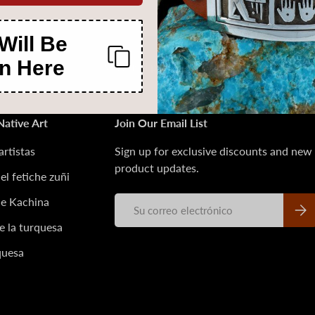
Will Be
n Here
Volver al principio
Native Art
Join Our Email List
artistas
Sign up for exclusive discounts and new
product updates.
el fetiche zuñi
de Kachina
Correo electrónico
Suscr
e la turquesa
quesa