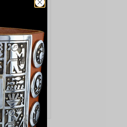
Myra Lukee
ma Pueblo Pottery Vase
50.00
$1,000.00