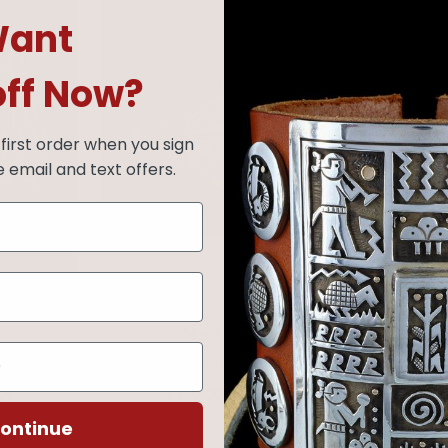
ant
off Now?
first order when you sign
e email and text offers.
Myra Lukee
ry Olla
Acoma Pueblo Seed Pot
Large Aco
$160.00
$7
00
$215.00
ontinue