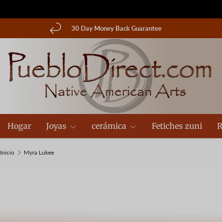
Ir al contenido
30 Day Money Back Guarantee
Hogar
Joyas
cerámica
Fetiches zuni
R
Inicio
Myra Lukee