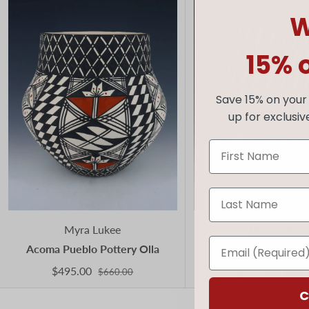
W
15% 
Save 15% on your 
up for exclusiv
Myra Lukee
Myra Lukee
Acoma Pueblo Pottery Olla
Acoma Pueblo Potte
$495.00
$495.00
$660.00
$660.
C