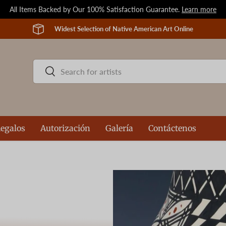
All Items Backed by Our 100% Satisfaction Guarantee.
Learn more
Widest Selection of Native American Art Online
Buscar
Buscar
egalos
Autorización
Galería
Contáctenos