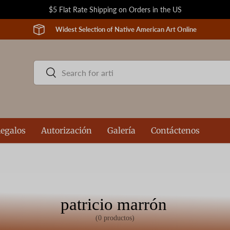
$5 Flat Rate Shipping on Orders in the US
Widest Selection of Native American Art Online
Buscar
Buscar
egalos
Autorización
Galería
Contáctenos
patricio marrón
(0 productos)