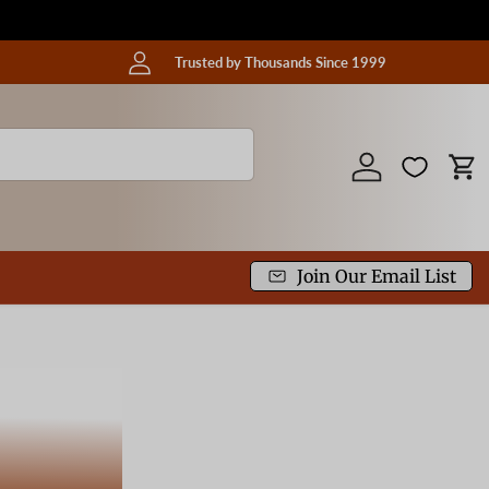
Trusted by Thousands Since 1999
Iniciar sesión
Car
Join Our Email List