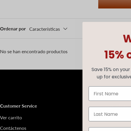
Ordenar por
Características
W
15% 
No se han encontrado productos
Save 15% on your 
up for exclusiv
Customer Service
Learn About 
Ver carrito
Biografías de 
Contáctenos
Significados d