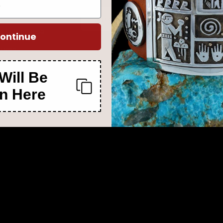
de Kachina
Correo electrónico
Suscr
e la turquesa
ontinue
quesa
Will Be
n Here