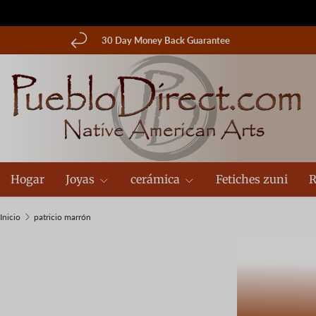
Ir al contenido
30 Day Money Back Guarantee
Hogar
Joyas
cerámica
Fetiches zuni
R
Inicio
patricio marrón