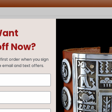
ant
off Now?
first order when you sign
e email and text offers.
Volver al principio
Native Art
Join Our Email List
artistas
Sign up for exclusive discounts and new
product updates.
el fetiche zuñi