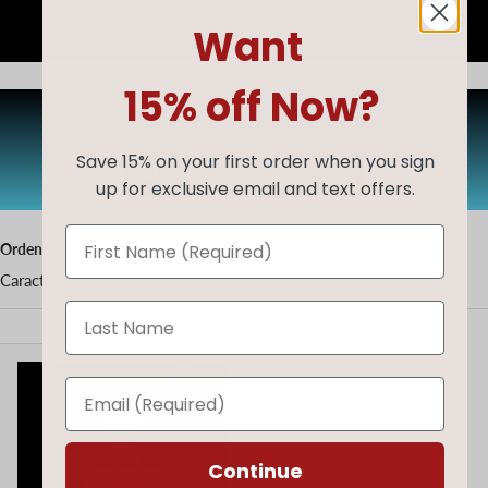
Want
15% off Now?
Save 20% Today!
Save 15% on your first order when you sign
AUG20
Copiar código
up for exclusive email and text offers.
Ordenar por
Características
Continue