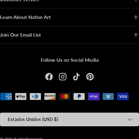
Learn About Native Art
Join Our Email List
Follow Us on Social Media
Facebook
Instagram
TikTok
Pinterest
Formas de pago aceptadas
País/Región
Estados Unidos (USD $)
© 2026
PuebloDirect.com
.